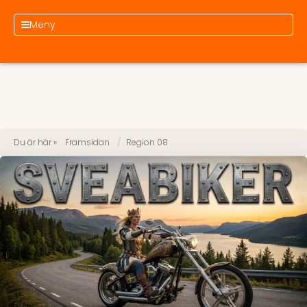
SveaBiker
Meny
Du är här »
Framsidan
Region 08