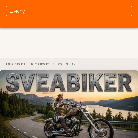
SveaBiker
Meny
Du är här »
Framsidan
Region 02